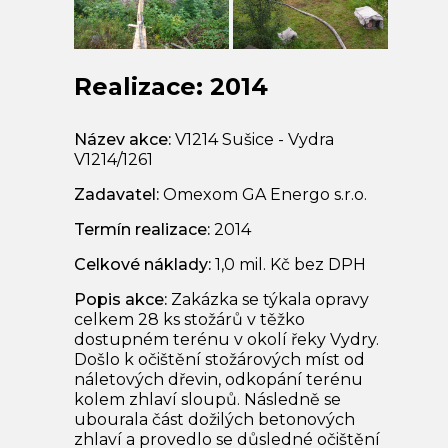
Realizace: 2014
Název akce:
V1214 Sušice - Vydra
V1214/1261
Zadavatel:
Omexom GA Energo s.r.o.
Termín realizace:
2014
Celkové náklady:
1,0 mil. Kč bez DPH
Popis akce:
Zakázka se týkala opravy
celkem 28 ks stožárů v těžko
dostupném terénu v okolí řeky Vydry.
Došlo k očištění stožárových míst od
náletových dřevin, odkopání terénu
kolem zhlaví sloupů. Následně se
ubourala část dožilých betonových
zhlaví a provedlo se důsledné očištění