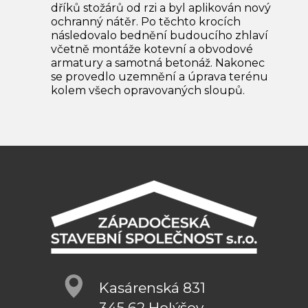
dříků stožárů od rzi a byl aplikován nový
ochranný nátěr. Po těchto krocích
následovalo bednění budoucího zhlaví
včetně montáže kotevní a obvodové
armatury a samotná betonáž. Nakonec
se provedlo uzemnění a úprava terénu
kolem všech opravovaných sloupů.
Kasárenská 831
345 62 Holýšov