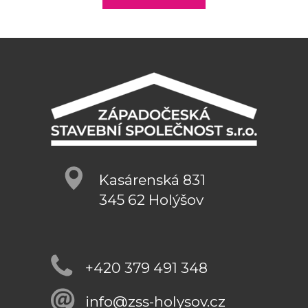
Kasárenská 831
345 62 Holýšov
+420 379 491 348
info@zss-holysov.cz