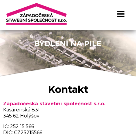
BYDLENÍ NA PILE
Kontakt
Západočeská stavební společnost s.r.o.
Kasárenská 831
345 62 Holýšov
IČ: 252 15 566
DIČ: CZ25215566