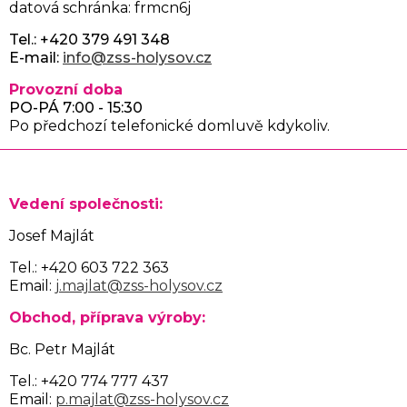
datová schránka: frmcn6j
Tel.: +420 379 491 348
E-mail:
info@zss-holysov.cz
Provozní doba
PO-PÁ 7:00 - 15:30
Po předchozí telefonické domluvě kdykoliv.
Vedení společnosti:
Josef Majlát
Tel.: +420 603 722 363
Email:
j.majlat
@zss-holysov.cz
Obchod, příprava výroby:
Bc. Petr Majlát
Tel.: +420 774 777 437
Email:
p.majlat@zss-holysov.cz