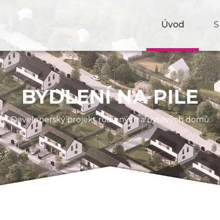
Úvod
S
BYDLENÍ NA PILE
Developerský projekt rodinných a bytových domů