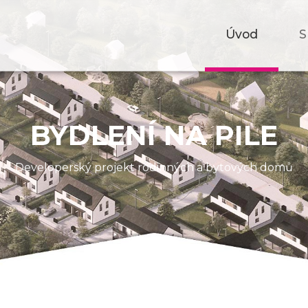
Úvod
S
BYDLENÍ NA PILE
Developerský projekt rodinných a bytových domů