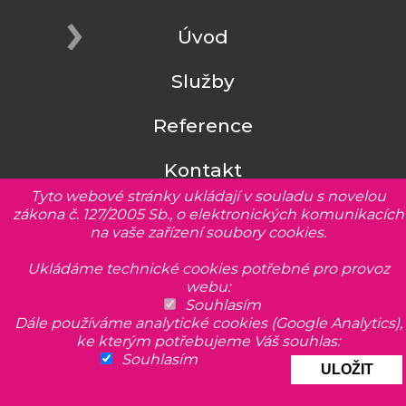
Úvod
Služby
Reference
Kontakt
Tyto webové stránky ukládají v souladu s novelou
zákona č. 127/2005 Sb., o elektronických komunikacích
na vaše zařízení soubory cookies.
Ukládáme technické cookies potřebné pro provoz
webu:
zavřít X
Souhlasím
HLEDÁ SE STAVBYVEDOUCÍ
Dále používáme analytické cookies (Google Analytics),
ke kterým potřebujeme Váš souhlas:
Souhlasím
Hledáme do našeho mladého týmu kolegu na
pozici stavbyvedoucího, mistra (pozemní stavby).
© 2026 Západočeská stavební společnost s.r.o.
Více informací >>